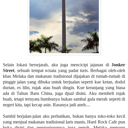
Selain lokasi bersejarah, aku juga mencicipi jajanan di
Jonker
Street
, sebuah tempat wisata yang padat turis. Berbagai oleh-oleh
khas Melaka dan makanan tradisional dijajakan di rumah-rumah di
pinggir jalan yang dibuka untuk berjualan seperti kue ketan, dodol
durian, es lilin, rujak atau buah dingin. Kue keranjang yang biasa
ada di Tahun Baru China, juga djual disini. Aku membeli rujak
buah, tetapi ternyata bumbunya bukan sambal gula merah seperti di
negeri kita, tapi kecap asin. Rasanya jadi aneh....
Sambil berjalan-jalan aku perhatikan, bukan hanya toko-toko kecil
yang menjual makanan tradisional laris manis, Hard Rock Cafe pun
buka disini dan pengunjungnya juga penuh. Melaka memang