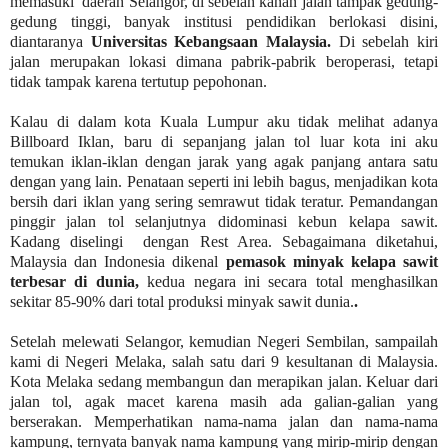
memasuki
daerah Selangor, di sebelah kanan jalan tampak gedung-
gedung tinggi, banyak institusi pendidikan berlokasi disini,
diantaranya
Universitas Kebangsaan Malaysia.
Di sebelah kiri
jalan merupakan lokasi dimana pabrik-pabrik beroperasi, tetapi
tidak tampak karena tertutup pepohonan.
Kalau di dalam kota Kuala Lumpur aku tidak melihat adanya
Billboard Iklan, baru di sepanjang jalan tol luar kota ini aku
temukan iklan-iklan dengan jarak yang agak panjang antara satu
dengan yang lain. Penataan seperti ini lebih bagus, menjadikan kota
bersih dari iklan yang sering semrawut tidak teratur. Pemandangan
pinggir jalan tol selanjutnya didominasi kebun kelapa sawit.
Kadang diselingi
dengan Rest Area. Sebagaimana diketahui,
Malaysia dan Indonesia dikenal
pemasok minyak kelapa sawit
terbesar di dunia,
kedua negara ini secara total menghasilkan
sekitar 85-90% dari total produksi minyak sawit dunia.
.
Setelah melewati Selangor, kemudian Negeri Sembilan, sampailah
kami di Negeri Melaka, salah satu dari 9 kesultanan di Malaysia.
Kota Melaka sedang membangun dan merapikan jalan. Keluar dari
jalan tol, agak macet karena masih ada galian-galian yang
berserakan. Memperhatikan nama-nama jalan dan nama-nama
kampung, ternyata banyak nama kampung yang mirip-mirip dengan