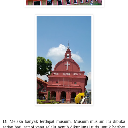
Di Melaka banyak terdapat musium. Musium-musium itu dibuka
setiap hari, tetapi yang selalu penuh dikunjungi turis untuk berfoto