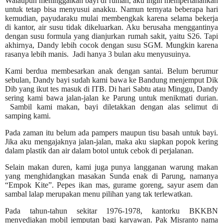
Walaupun meninggalkan bayi di rumah, aku ingin mempertahankan
untuk tetap bisa menyusui anakku. Namun ternyata beberapa hari
kemudian, payudaraku mulai membengkak karena selama bekerja
di kantor, air susu tidak dikeluarkan. Aku berusaha menggantinya
dengan susu formula yang dianjurkan rumah sakit, yaitu S26. Tapi
akhirnya, Dandy lebih cocok dengan susu SGM. Mungkin karena
rasanya lebih manis.
Jadi hanya 3 bulan aku menyusuinya.
Kami berdua membesarkan anak dengan santai. Belum berumur
sebulan, Dandy bayi sudah kami bawa ke Bandung menjemput Dik
Dib yang ikut tes masuk di ITB. Di hari Sabtu atau Minggu, Dandy
sering kami bawa jalan-jalan ke Parung untuk menikmati durian.
Sambil kami makan, bayi diletakkan dengan alas selimut di
samping kami.
Pada zaman itu belum ada pampers maupun tisu basah untuk bayi.
Jika aku mengajaknya jalan-jalan, maka aku siapkan popok kering
dalam plastik dan air dalam botol untuk cebok di perjalanan.
Selain makan duren, kami juga punya langganan warung makan
yang menghidangkan
masakan Sunda enak di
Parung, namanya
“Empok Kite”. Pepes ikan mas, gurame goreng, sayur asem dan
sambal lalap merupakan menu pilihan yang tak terlewatkan.
Pada tahun-tahun sekitar 1976-1978, kantorku BKKBN
menyediakan mobil jemputan bagi karyawan. Pak Misranto nama