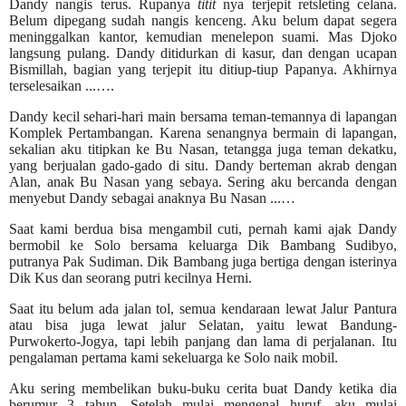
Dandy nangis terus. Rupanya
titit
nya terjepit retsleting celana.
Belum dipegang sudah nangis kenceng. Aku belum dapat segera
meninggalkan kantor, kemudian menelepon suami. Mas Djoko
langsung pulang. Dandy ditidurkan di kasur, dan dengan ucapan
Bismillah, bagian yang terjepit itu ditiup-tiup Papanya. Akhirnya
terselesaikan ...….
Dandy kecil sehari-hari main bersama teman-temannya di lapangan
Komplek Pertambangan. Karena senangnya bermain di lapangan,
sekalian aku titipkan ke Bu Nasan, tetangga juga teman dekatku,
yang berjualan gado-gado di situ. Dandy berteman akrab dengan
Alan, anak Bu Nasan yang sebaya. Sering aku bercanda dengan
menyebut Dandy sebagai anaknya Bu Nasan ...…
Saat kami berdua bisa mengambil cuti, pernah kami ajak Dandy
bermobil ke Solo bersama keluarga Dik Bambang Sudibyo,
putranya Pak Sudiman. Dik Bambang juga bertiga dengan isterinya
Dik Kus dan seorang putri kecilnya Herni.
Saat itu belum ada jalan tol, semua kendaraan lewat Jalur Pantura
atau bisa juga lewat jalur Selatan, yaitu lewat Bandung-
Purwokerto-Jogya, tapi lebih panjang dan lama di perjalanan. Itu
pengalaman pertama kami sekeluarga ke Solo naik mobil.
Aku sering membelikan buku-buku cerita buat Dandy ketika dia
berumur 3 tahun. Setelah mulai mengenal huruf, aku mulai