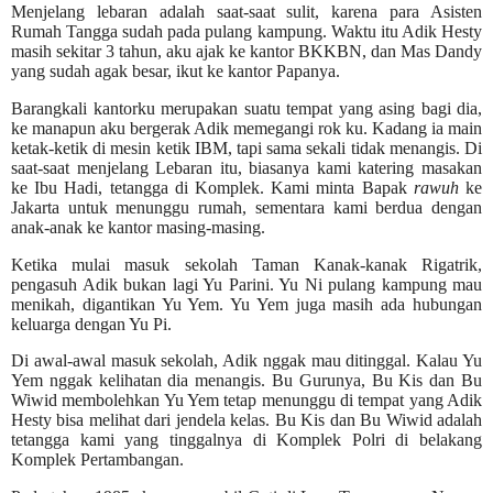
Menjelang lebaran adalah saat-saat sulit, karena para Asisten
Rumah Tangga sudah pada pulang kampung. Waktu itu Adik Hesty
masih sekitar 3 tahun, aku ajak ke kantor BKKBN, dan Mas Dandy
yang sudah agak besar, ikut ke kantor Papanya.
Barangkali kantorku merupakan suatu tempat yang asing bagi dia,
ke manapun aku bergerak Adik memegangi rok ku. Kadang ia main
ketak-ketik di mesin ketik IBM, tapi sama sekali tidak menangis. Di
saat-saat menjelang Lebaran itu, biasanya kami katering masakan
ke Ibu Hadi, tetangga di Komplek. Kami minta Bapak
rawuh
ke
Jakarta untuk menunggu rumah, sementara kami berdua dengan
anak-anak ke kantor masing-masing.
Ketika mulai masuk sekolah Taman Kanak-kanak Rigatrik,
pengasuh Adik bukan lagi Yu Parini. Yu Ni pulang kampung mau
menikah, digantikan Yu Yem. Yu Yem juga masih ada hubungan
keluarga dengan Yu Pi.
Di awal-awal masuk sekolah, Adik nggak mau ditinggal. Kalau Yu
Yem nggak kelihatan dia menangis. Bu Gurunya, Bu Kis dan Bu
Wiwid membolehkan Yu Yem tetap menunggu di tempat yang Adik
Hesty bisa melihat dari jendela kelas. Bu Kis dan Bu Wiwid adalah
tetangga kami yang tinggalnya di Komplek Polri di belakang
Komplek Pertambangan.