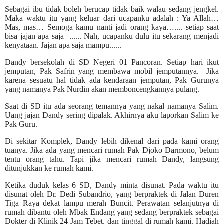
Sebagai ibu tidak boleh berucap tidak baik walau sedang jengkel.
Maka waktu itu yang keluar dari ucapanku adalah : Ya Allah…
Mas, mas… Semoga kamu nanti jadi orang kaya….... setiap saat
bisa jajan apa saja ......
Nah, ucapanku dulu itu sekarang menjadi
kenyataan. Jajan apa saja mampu......
Dandy bersekolah di SD Negeri 01 Pancoran. Setiap hari ikut
jemputan, Pak Safrin yang membawa mobil jemputannya.
Jika
karena sesuatu hal tidak ada kendaraan jemputan, Pak Gurunya
yang namanya Pak Nurdin akan memboncengkannya pulang.
Saat di SD itu ada seorang temannya yang nakal namanya Salim.
Uang jajan Dandy sering dipalak. Akhirnya aku laporkan Salim ke
Pak Guru.
Di sekitar Komplek, Dandy lebih dikenal dari pada kami orang
tuanya. Jika ada yang mencari rumah Pak Djoko Darmono, belum
tentu orang tahu. Tapi jika mencari rumah Dandy, langsung
ditunjukkan ke rumah kami.
Ketika duduk kelas 6 SD,
Dandy minta disunat
. Pada waktu itu
disunat oleh Dr. Dedi Subandrio, yang berpraktek di Jalan Duren
Tiga Raya dekat lampu merah Buncit. Perawatan selanjutnya di
rumah dibantu oleh Mbak Endang yang sedang berpraktek sebagai
Dokter di Klinik 24 Jam Tebet, dan tinggal di rumah kami. Hadiah