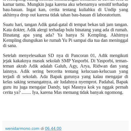
kamar tamu. Mungkin juga karena aku sebenarnya sensitif terhadap
bau-bauan. Ingat kan, cerita tentang kuliahku di Undip yang
akhirnya drop out karena tidak tahan bau-bauan di laboratorium.
Suatu hari, tangan Adik gatal-gatal di tempat bekas tali jam tangan.
Kata dokter, Adik alergi terhadap bulu binatang yang ada di rumah.
Binatang apa yang ada? Ya hanya Si Kempling. Akhirnya
Kempling diungsikan ke rumah Yu Pi sampai dia tua dan meninggal
di sana.
Setelah menyelesaikan SD nya di Pancoran 01, Adik mengikuti
jejak kakaknya masuk sekolah SMP Yasporbi. Di Yasporbi, teman-
teman akrab Adik adalah Galuh, Agy, Arya, Ridwan dan yang
lainnya. Adik sering bercerita tentang kelucuan-kelucuan yang
terjadi di sekolah. Ada Bapak gurunya yang kalau mengajar di
kelas saking semangatnya, air ludahnya nyemprot. Padahal, Bapak
guru itu juga mengajar Dandy, tapi Masnya kok ya nggak pernah
cerita ya? ........ Iya, karena Mas memang tidak banyak ngomong.
wenidarmono.com
di
06.44.00