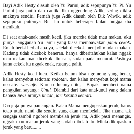
Bayi Adik Hesty diasuh oleh Yu Parini, adik sepupunya Yu Pi. Yu
Parini juga putih dan cantik. Jika nggendong Adik, sering dikira
anaknya sendiri. Pernah juga Adik diasuh oleh Dik Wiwik, adik
sepupuku putranya Bu Tin untuk beberapa bulan hingga dia
menikah.
Di saat anak-anak masih kecil, jika mereka tidak mau makan, aku
punya langganan Yu Jamu yang biasa membawakan
jamu cekok
.
Entah berisi herbal apa ya, setelah dicekok menjadi mudah makan.
Kadang tidak dicekok beneran, hanya diberitahukan kalau nggak
mau makan mau dicekok. Itu saja, sudah pada menurut. Pastinya
jamu cekok itu nggak enak, rasanya pahit.
Adik Hesty kecil lucu. Ketika belum bisa ngomong yang benar,
kalau menyebut sedotan:
sodotan
, dan kalau menyebut kopi mama
nescafe:
wescafe
. Karena lucunya itu, Bapak memberi nama
panggilan sayang :
Unul.
Diambil dari kata unal-unul yang dalam
bahasa Jawa artinya
lincah, lari kesana kemari
.
Dia juga punya pantangan. Kalau Mama mengupaskan jeruk, harus
tetap utuh, nanti dia sendiri yang akan membelah. Jika mama tak
sengaja sambil ngobrol membelah jeruk itu, Adik pasti menangis,
nggak mau makan jeruk yang sudah dibelah itu. Minta dikupaskan
jeruk yang baru.......