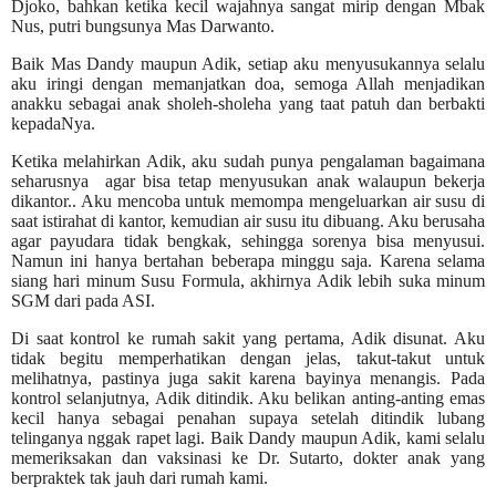
Djoko, bahkan ketika kecil wajahnya sangat mirip dengan Mbak
Nus, putri bungsunya Mas Darwanto.
Baik Mas Dandy maupun Adik, setiap aku menyusukannya selalu
aku iringi dengan memanjatkan doa, semoga Allah menjadikan
anakku sebagai anak sholeh-sholeha yang taat patuh dan berbakti
kepadaNya.
Ketika melahirkan Adik, aku sudah punya pengalaman bagaimana
seharusnya agar bisa tetap menyusukan anak walaupun bekerja
dikantor.. Aku mencoba untuk memompa mengeluarkan air susu di
saat istirahat di kantor, kemudian air susu itu dibuang. Aku berusaha
agar payudara tidak bengkak, sehingga sorenya bisa menyusui.
Namun ini hanya bertahan beberapa minggu saja. Karena selama
siang hari minum Susu Formula, akhirnya Adik lebih suka minum
SGM dari pada ASI.
Di saat kontrol ke rumah sakit yang pertama, Adik disunat. Aku
tidak begitu memperhatikan dengan jelas, takut-takut untuk
melihatnya, pastinya juga sakit karena bayinya menangis. Pada
kontrol selanjutnya, Adik ditindik. Aku belikan anting-anting emas
kecil hanya sebagai penahan supaya setelah ditindik lubang
telinganya nggak rapet lagi. Baik Dandy maupun Adik, kami selalu
memeriksakan dan vaksinasi ke Dr. Sutarto, dokter anak yang
berpraktek tak jauh dari rumah kami.