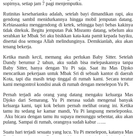
sopirnya, setiap jam 7 pagi menjemputku.
Rutinitas keseharianku adalah, setelah bayi dimandikan rapi, aku
gendong sambil menidurkannya hingga mobil jemputan datang.
Kebiasaanku menggendong di ketek, sehingga bayi bebas kakinya
tidak ditekuk. Begitu jemputan Pak Misranto datang, sebelum aku
serahkan ke Mbak Sri aku bisikkan kata-kata pamit kepada bayiku,
disertai doa semoga Allah melindunginya. Demikianlah, aku akan
tenang bekerja.
Ketika masih kecil, memang aku perlukan Baby Sitter. Setelah
Dandy berumur 2 tahun, aku sudah bisa melepaskannya tanpa
Baby Sitter, hanya dengan Yu Pi saja.
Saat itu Mas Djoko
mencarikan pekerjaan untuk Mbak Sri di sebuah kantor di daerah
Kota, tapi dia masih tetap tinggal di rumah kami. Secara teratur
kami mengontrol kondisi anak di rumah dengan menelepon Yu Pi.
Pernah terjadi ada orang yang datang mengaku keluarga Mas
Djoko dari Semarang. Yu Pi merasa sudah mengenal banyak
keluarga kami, tapi kok belum pernah melihat orang ini. Ketika
tamu itu sedang ke kamar mandi, Yu Pi langsung meneleponku.
Aku bicara dengan tamu itu supaya menunggu sebentar, aku akan
pulang. Sampai di rumah, orangnya sudah kabur …...
Suatu hari terjadi sesuatu yang lucu. Yu Pi menelepon, katanya Mas