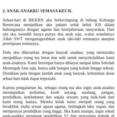
2. ANAK-ANAKKU SEMASA KECIL
Sehari-hari
di BKKBN aku berkecimpung di bidang Keluarga
Berencana menjadikan aku paham seluk beluk KB dalam
hubungannya dengan agama dan kesejahteraan masyarakat. Dari
sini aku memilih hanya punya dua anak saja, walau seandainya
Allah SWT menganugerahkan anak laki-laki semuanya ataupun
perempuan semuanya.
Dulu aku dibesarkan dengan banyak saudara, yang menurutku
menjadikan orang tua berat dan sulit untuk menyekolahkan kami
anak-anaknya. Kami berempat hanya dibiayai sampai lulus Sekolah
Menengah Atas saja, hanya adik bungsu yang kuliah hingga selesai.
Demikian pula dengan jumlah anak yang banyak, kebutuhan dasar
sehari-hari tidak dapat terpenuhi.
Karena pengalaman itu, sebagai orang tua aku ingin anak-anakku
mendapatkan perhatian, kasih sayang, sandang, pangan,
pendidikan, keteladanan dan segala sesuatu yang baik-baik dari
kami orang tuanya. Mereka kelak harus menjadi orang yang
berakhlak mulia sesuai ajaran agama, bertingkah laku sopan, dan
mempunyai pendidikan yang tinggi. Jika kami mampu, ingin sekali
anak-anakku mendapat pendidikan S2 dari universitas terbaik di