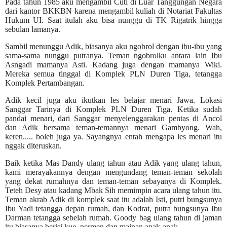
Pada tahun 1985 aku mengambil Cuti di Luar Tanggungan Negara
dari kantor BKKBN karena mengambil kuliah di Notariat Fakultas
Hukum UI. Saat itulah aku bisa nunggu di TK Rigatrik hingga
sebulan lamanya.
Sambil menunggu Adik, biasanya aku ngobrol dengan ibu-ibu yang
sama-sama nunggu putranya. Teman ngobrolku antara lain Ibu
Asngadi mamanya Asti. Kadang juga dengan mamanya Wiki.
Mereka semua tinggal di Komplek PLN Duren Tiga, tetangga
Komplek Pertambangan.
Adik kecil juga aku ikutkan les belajar menari Jawa. Lokasi
Sanggar Tarinya di Komplek PLN Duren Tiga. Ketika sudah
pandai menari, dari Sanggar menyelenggarakan pentas di Ancol
dan Adik bersama teman-temannya menari Gambyong. Wah,
keren..... boleh juga ya. Sayangnya entah mengapa les menari itu
nggak diteruskan.
Baik ketika Mas Dandy ulang tahun atau Adik yang ulang tahun,
kami merayakannya dengan mengundang teman-teman sekolah
yang dekat rumahnya dan teman-teman sebayanya di Komplek.
Teteh Desy atau kadang Mbak Sih memimpin acara ulang tahun itu.
Teman akrab Adik di komplek saat itu adalah Isti, putri bungsunya
Ibu Yadi tetangga depan rumah, dan Kodrat, putra bungsunya Ibu
Darman tetangga sebelah rumah. Goody bag ulang tahun di jaman
itu biasanya berisi kue, permen dan mainan anak-anak.