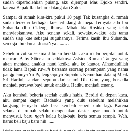
sudah diperbolehkan pulang, aku dijemput Mas Djoko sendiri,
karena Bapak Ibu belum datang dari Solo.
Sampai di rumah kira-kira pukul 10 pagi Tak kusangka di rumah
sudah tersedia berbagai kue terhidang di meja. Ternyata ada Ibu
Suhanda (Ibu Cideng, ibunya Mbak Ida Rosida) yang telah
menyiapkannya. Aku senang sekali, sewaktu-waktu ada tamu
sudah siap kue sebagai suguhannya. Terima kasih Ibu Suhanda,
semoga Ibu damai di sisiNya ......…
Sebelum cutiku selama 3 bulan berakhir, aku mulai berpikir untuk
mencari Baby Sitter atau setidaknya Asisten Rumah Tangga yang
akan menjaga anakku nanti ketika aku ke kantor. Alhamdulillah
tidak lama Bapak
rawuh
bersama seorang perempuan yang nama
panggilannya Yu Pi, lengkapnya Supiatun. Kemudian datang Mbak
Sri Hartini, saudara sepupu dari suami Dik Gun, yang bersedia
menjadi perawat bayi untuk anakku. Hatiku menjadi tenang.
Aku kembali bekerja setelah cutiku habis. Berdiri di depan kaca,
aku sempat kaget. Badanku yang dulu sebelum melahirkan
langsing, ternyata tidak bisa kembali seperti dulu lagi. Karena
selama di rumah selalu mengenakan daster agar mudah untuk
menyusui, baru
ngeh
kalau baju-baju kerja semua sempit. Wah,
harus beli baju baru nih .......