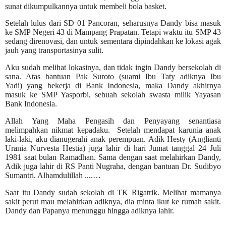
sunat dikumpulkannya untuk membeli bola basket.
Setelah lulus dari SD 01 Pancoran, seharusnya Dandy bisa masuk
ke SMP Negeri 43 di Mampang Prapatan. Tetapi waktu itu SMP 43
sedang direnovasi, dan untuk sementara dipindahkan ke lokasi agak
jauh yang transportasinya sulit.
Aku sudah melihat lokasinya, dan tidak ingin Dandy bersekolah di
sana. Atas bantuan Pak Suroto (
suami Ibu Taty adiknya Ibu
Yadi)
yang bekerja di Bank Indonesia, maka Dandy akhirnya
masuk ke SMP Yasporbi, sebuah sekolah swasta milik Yayasan
Bank Indonesia.
Allah Yang Maha Pengasih dan Penyayang senantiasa
melimpahkan nikmat kepadaku.
Setelah mendapat karunia anak
laki-laki, aku dianugerahi anak perempuan. Adik Hesty (Anglianti
Urania Nurvesta Hestia) juga lahir di hari Jumat tanggal 24 Juli
1981 saat bulan Ramadhan. Sama dengan saat melahirkan Dandy,
Adik juga lahir di RS Panti Nugraha, dengan bantuan Dr. Sudibyo
Sumantri. Alhamdulillah ....…
Saat itu Dandy sudah sekolah di TK Rigatrik. Melihat mamanya
sakit perut mau melahirkan adiknya, dia minta ikut ke rumah sakit.
Dandy dan Papanya menunggu hingga adiknya lahir.