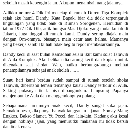
sekolah masih kepengin jajan. Akupun menambah uang jajannya.
Adikku nomor 4 Dik Pri menetap di rumah Duren Tiga Komplek
sejak aku hamil Dandy.
Kata Bapak, biar dia tidak terpengaruh
lingkungan
yang tidak baik
di Rumah Sorogenen.
Kemudian di
tahun 1977 Dik Dib, adik bungsu Mas Djoko yang mulai kuliah di
Jakarta, juga tinggal di rumah kami. Dandy sering diajak main
dengan Om-omnya, biasanya main catur atau halma. Mamanya
yang bekerja sambil kuliah tidak begitu repot membesarkannya.
Dandy kecil di saat bulan Ramadhan selalu ikut kami solat Tarawih
di Aula Komplek. Aku belikan dia sarung kecil dan kopiah untuk
dikenakan saat sholat. Wah, hatiku berbunga-bunga melihat
penampilannya sebagai anak sholeh ....…
Suatu hari kami berdua sudah sampai di rumah setelah sholat
Tarawih, diberitahu teman-temannya kalau Dandy tertidur di Aula.
Saking pulasnya tidak bisa dibangunkan. Langsung Papanya
menjemput ke Aula dan menggendongnya pulang.
Sebagaimana umumnya anak kecil, Dandy sangat suka jajan.
Semakin besar, dia punya banyak langganan jajanan. Somay Mang
Engkos, Bakso Slamet, Yu Pecel, dan lain-lain. Kadang aku kesal
dengan hobinya jajan, yang menurutku makanan itu tidak bersih
dan tidak enak.