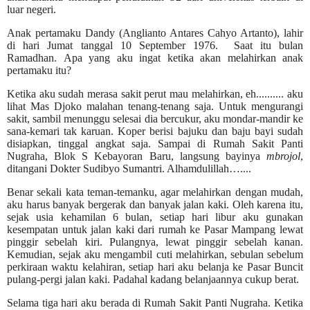
luar negeri.
Anak pertamaku Dandy (Anglianto Antares Cahyo Artanto), lahir
di hari Jumat tanggal 10 September 1976.
Saat itu bulan
Ramadhan.
Apa yang aku ingat ketika akan melahirkan anak
pertamaku itu?
Ketika aku sudah merasa sakit perut mau melahirkan, eh.......... aku
lihat Mas Djoko malahan tenang-tenang saja. Untuk mengurangi
sakit, sambil menunggu selesai dia bercukur, aku mondar-mandir ke
sana-kemari tak karuan. Koper berisi bajuku dan baju bayi sudah
disiapkan, tinggal angkat saja. Sampai di Rumah Sakit Panti
Nugraha, Blok S Kebayoran Baru, langsung bayinya
mbrojol
,
ditangani Dokter Sudibyo Sumantri. Alhamdulillah…....
Benar sekali kata teman-temanku, agar melahirkan dengan mudah,
aku harus banyak bergerak dan banyak jalan kaki. Oleh karena itu,
sejak usia kehamilan 6 bulan, setiap hari libur aku gunakan
kesempatan untuk jalan kaki dari rumah ke Pasar Mampang lewat
pinggir sebelah kiri. Pulangnya, lewat pinggir sebelah kanan.
Kemudian, sejak aku mengambil cuti melahirkan, sebulan sebelum
perkiraan waktu kelahiran, setiap hari aku belanja ke Pasar Buncit
pulang-pergi jalan kaki. Padahal kadang belanjaannya cukup berat.
Selama tiga hari aku berada di Rumah Sakit Panti Nugraha. Ketika