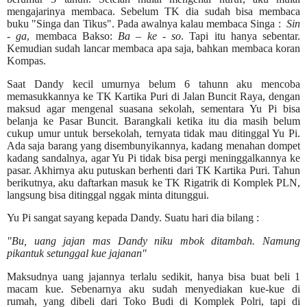
mengajarinya membaca. Sebelum TK dia sudah bisa membaca
buku "Singa dan Tikus". Pada awalnya kalau membaca Singa :
Sin
- ga
, membaca Bakso:
Ba – ke - so
. Tapi itu hanya sebentar.
Kemudian sudah lancar membaca apa saja, bahkan membaca koran
Kompas.
Saat Dandy kecil umurnya belum 6 tahunn aku mencoba
memasukkannya ke TK Kartika Puri di Jalan Buncit Raya, dengan
maksud agar mengenal suasana sekolah, sementara Yu Pi bisa
belanja ke Pasar Buncit. Barangkali ketika itu dia masih belum
cukup umur untuk bersekolah, ternyata tidak mau ditinggal Yu Pi.
Ada saja barang yang disembunyikannya, kadang menahan dompet
kadang sandalnya, agar Yu Pi tidak bisa pergi meninggalkannya ke
pasar. Akhirnya aku putuskan berhenti dari TK Kartika Puri. Tahun
berikutnya, aku daftarkan masuk ke TK Rigatrik di Komplek PLN,
langsung bisa ditinggal nggak minta ditunggui.
Yu Pi sangat sayang kepada Dandy. Suatu hari dia bilang :
"
Bu, uang jajan mas Dandy niku mbok ditambah.
Namung
pikantuk setunggal kue jajanan"
Maksudnya uang jajannya terlalu sedikit, hanya bisa buat beli 1
macam kue. Sebenarnya aku sudah menyediakan kue-kue di
rumah, yang dibeli dari Toko Budi di Komplek Polri, tapi di