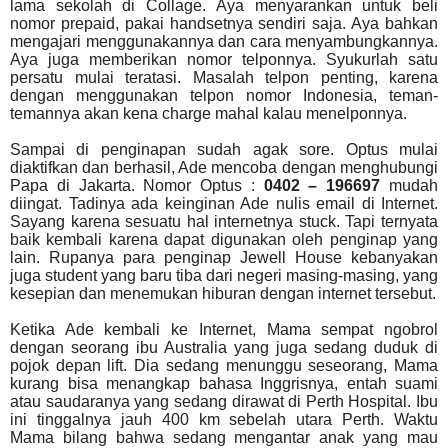
lama sekolah di Collage. Aya menyarankan untuk beli
nomor prepaid, pakai handsetnya sendiri saja. Aya bahkan
mengajari menggunakannya dan cara menyambungkannya.
Aya juga memberikan nomor telponnya. Syukurlah satu
persatu mulai teratasi. Masalah telpon penting, karena
dengan menggunakan telpon nomor Indonesia, teman-
temannya akan kena charge mahal kalau menelponnya.
Sampai di penginapan sudah agak sore. Optus mulai
diaktifkan dan berhasil, Ade mencoba dengan menghubungi
Papa di Jakarta. Nomor Optus :
0402 – 196697
mudah
diingat. Tadinya ada keinginan Ade nulis email di Internet.
Sayang karena sesuatu hal internetnya stuck. Tapi ternyata
baik kembali karena dapat digunakan oleh penginap yang
lain. Rupanya para penginap Jewell House kebanyakan
juga student yang baru tiba dari negeri masing-masing, yang
kesepian dan menemukan hiburan dengan internet tersebut.
Ketika Ade kembali ke Internet, Mama sempat ngobrol
dengan seorang ibu Australia yang juga sedang duduk di
pojok depan lift. Dia sedang menunggu seseorang, Mama
kurang bisa menangkap bahasa Inggrisnya, entah suami
atau saudaranya yang sedang dirawat di Perth Hospital. Ibu
ini tinggalnya jauh 400 km sebelah utara Perth. Waktu
Mama bilang bahwa sedang mengantar anak yang mau