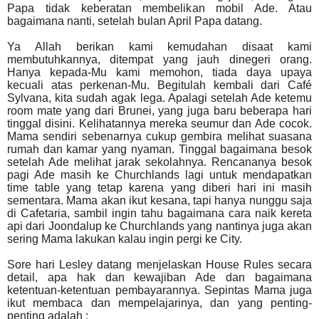
Papa tidak keberatan membelikan mobil Ade. Atau
bagaimana nanti, setelah bulan April Papa datang.
Ya Allah berikan kami kemudahan disaat kami
membutuhkannya, ditempat yang jauh dinegeri orang.
Hanya kepada-Mu kami memohon, tiada daya upaya
kecuali atas perkenan-Mu. Begitulah kembali dari Café
Sylvana, kita sudah agak lega. Apalagi setelah Ade ketemu
room mate yang dari Brunei, yang juga baru beberapa hari
tinggal disini. Kelihatannya mereka seumur dan Ade cocok.
Mama sendiri sebenarnya cukup gembira melihat suasana
rumah dan kamar yang nyaman. Tinggal bagaimana besok
setelah Ade melihat jarak sekolahnya. Rencananya besok
pagi Ade masih ke Churchlands lagi untuk mendapatkan
time table yang tetap karena yang diberi hari ini masih
sementara. Mama akan ikut kesana, tapi hanya nunggu saja
di Cafetaria, sambil ingin tahu bagaimana cara naik kereta
api dari Joondalup ke Churchlands yang nantinya juga akan
sering Mama lakukan kalau ingin pergi ke City.
Sore hari Lesley datang menjelaskan House Rules secara
detail, apa hak dan kewajiban Ade dan bagaimana
ketentuan-ketentuan pembayarannya.
Sepintas Mama juga
ikut membaca dan mempelajarinya, dan yang penting-
penting adalah :