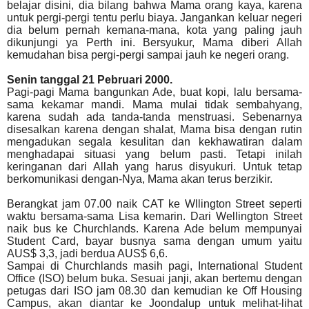
belajar disini, dia bilang bahwa Mama orang kaya, karena
untuk pergi-pergi tentu perlu biaya. Jangankan keluar negeri
dia belum pernah kemana-mana, kota yang paling jauh
dikunjungi ya Perth ini. Bersyukur, Mama diberi Allah
kemudahan bisa pergi-pergi sampai jauh ke negeri orang.
Senin tanggal 21 Pebruari 2000.
Pagi-pagi Mama bangunkan Ade, buat kopi, lalu bersama-
sama kekamar mandi. Mama mulai tidak sembahyang,
karena sudah ada tanda-tanda menstruasi. Sebenarnya
disesalkan karena dengan shalat, Mama bisa dengan rutin
mengadukan segala kesulitan dan kekhawatiran dalam
menghadapai situasi yang belum pasti. Tetapi inilah
keringanan dari Allah yang harus disyukuri. Untuk tetap
berkomunikasi dengan-Nya, Mama akan terus berzikir.
Berangkat jam 07.00 naik CAT ke Wllington Street seperti
waktu bersama-sama Lisa kemarin. Dari Wellington Street
naik bus ke Churchlands. Karena Ade belum mempunyai
Student Card, bayar busnya sama dengan umum yaitu
AUS$ 3,3, jadi berdua AUS$ 6,6.
Sampai di Churchlands masih pagi, International Student
Office (ISO) belum buka. Sesuai janji, akan bertemu dengan
petugas dari ISO jam 08.30 dan kemudian ke Off Housing
Campus, akan diantar ke Joondalup untuk melihat-lihat