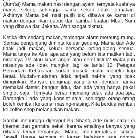
(Jum’at) Mama makan nasi dengan ayam, ternyata kuahnya
manis sekali, sehingga sama sekali tidak termakan.
Akhirnya Mama beli nasi putih tok, dibawa ke kamar di
makan dengan ikan gabus dan sambal buatan Mbak Sum
yang dibawa dari Jakarta.
Wah sangat nikmat.
Ketika kita sedang makan, terdengar alarm meraung-raung.
Semua pengunjung diminta keluar gedung. Mama dan Ade
tidak jadi makan, keluar bersama orang-orang semua.
Mama tanya ke Ade, apa ada yang belum kita matikan tadi,
misalnya TV atau kipas angin atau ceret listrik? Walaupun
misalnya ada tidak mungkin lagi ke lantai 10. Petugas
Pemadam Kebakaran sudah masuk, mulai meneliti tiap
lantai. Mudah-mudahan tidak terjadi hal-hal yang tidak
diinginkan. Banyak penginap yang turun dengan hanya
memakai daster, bangun tidur, dan ada yang hanya pakai
singlet saja. Ternyata benar memang tidak ada apa-apa.
Barangkali ada yang konslet saja, sehingga orang-orang
boleh kembali kekamar masing-masing. Kita berdua kembali
ke coffee shop melanjutkan makan.
Sambil menunggu dijemput Bu Shanti, Ade nulis email di
internet dan gembira sekali karena emailnya banyak yang
dibalas teman-temannya. Mama memperhatikan sekitar
Jewell House ternyata di kanan belakang ada pompa