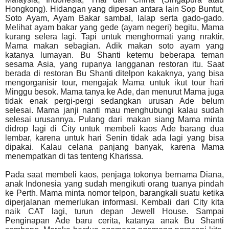
Hongkong). Hidangan yang dipesan antara lain Sop Buntut,
Soto Ayam, Ayam Bakar sambal, lalap serta gado-gado.
Melihat ayam bakar yang gede (ayam negeri) begitu, Mama
kurang selera lagi. Tapi untuk menghormati yang nraktir,
Mama makan sebagian. Adik makan soto ayam yang
katanya lumayan. Bu Shanti ketemu beberapa teman
sesama Asia, yang rupanya langganan restoran itu. Saat
berada di restoran Bu Shanti ditelpon kakaknya, yang bisa
mengorganisir tour, mengajak Mama untuk ikut tour hari
Minggu besok. Mama tanya ke Ade, dan menurut Mama juga
tidak enak pergi-pergi sedangkan urusan Ade belum
selesai. Mama janji nanti mau menghubungi kalau sudah
selesai urusannya. Pulang dari makan siang Mama minta
didrop lagi di City untuk membeli kaos Ade barang dua
lembar, karena untuk hari Senin tidak ada lagi yang bisa
dipakai. Kalau celana panjang banyak, karena Mama
menempatkan di tas tenteng Kharissa.
Pada saat membeli kaos, penjaga tokonya bernama Diana,
anak Indonesia yang sudah mengikuti orang tuanya pindah
ke Perth. Mama minta nomor telpon, barangkali suatu ketika
diperjalanan memerlukan informasi. Kembali dari City kita
naik CAT lagi, turun depan Jewell House. Sampai
Penginapan Ade baru cerita, katanya anak Bu Shanti