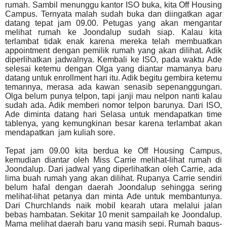
rumah. Sambil menunggu kantor ISO buka, kita Off Housing
Campus. Ternyata malah sudah buka dan diingatkan agar
datang tepat jam 09.00. Petugas yang akan mengantar
melihat rumah ke Joondalup sudah siap. Kalau kita
terlambat tidak enak karena mereka telah membuatkan
appointment dengan pemilik rumah yang akan dilihat. Adik
diperlihatkan jadwalnya. Kembali ke ISO, pada waktu Ade
selesai ketemu dengan Olga yang diantar mamanya baru
datang untuk enrollment hari itu. Adik begitu gembira ketemu
temannya, merasa ada kawan senasib sepenanggungan.
Olga belum punya telpon, tapi janji mau nelpon nanti kalau
sudah ada. Adik memberi nomor telpon barunya. Dari ISO,
Ade diminta datang hari Selasa untuk mendapatkan time
tablenya, yang kemungkinan besar karena terlambat akan
mendapatkan
jam kuliah sore.
Tepat jam 09.00 kita berdua ke Off Housing Campus,
kemudian diantar oleh Miss Carrie melihat-lihat rumah di
Joondalup. Dari jadwal yang diperlihatkan oleh Carrie, ada
lima buah rumah yang akan dilihat. Rupanya Carrie sendiri
belum hafal dengan daerah Joondalup sehingga sering
melihat-lihat petanya dan minta Ade untuk membantunya.
Dari Churchlands naik mobil kearah utara melalui jalan
bebas hambatan. Sekitar 10 menit sampailah ke Joondalup.
Mama melihat daerah baru yang masih sepi. Rumah bagus-