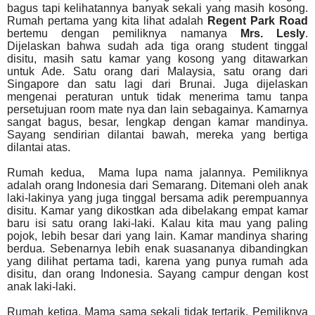
bagus tapi kelihatannya banyak sekali yang masih kosong.
Rumah pertama yang kita lihat adalah
Regent Park Road
bertemu dengan pemiliknya namanya
Mrs. Lesly
.
Dijelaskan bahwa sudah ada tiga orang student tinggal
disitu, masih satu kamar yang kosong yang ditawarkan
untuk Ade. Satu orang dari Malaysia, satu orang dari
Singapore dan satu lagi dari Brunai. Juga dijelaskan
mengenai peraturan untuk tidak menerima tamu tanpa
persetujuan room mate nya dan lain sebagainya. Kamarnya
sangat bagus, besar, lengkap dengan kamar mandinya.
Sayang sendirian dilantai bawah, mereka yang bertiga
dilantai atas.
Rumah kedua,
Mama lupa nama jalannya.
Pemiliknya
adalah orang Indonesia dari Semarang. Ditemani oleh anak
laki-lakinya yang juga tinggal bersama adik perempuannya
disitu. Kamar yang dikostkan ada dibelakang empat kamar
baru isi satu orang laki-laki. Kalau kita mau yang paling
pojok, lebih besar dari yang lain. Kamar mandinya sharing
berdua. Sebenarnya lebih enak suasananya dibandingkan
yang dilihat pertama tadi, karena yang punya rumah ada
disitu, dan orang Indonesia. Sayang campur dengan kost
anak laki-laki.
Rumah ketiga, Mama sama sekali tidak tertarik. Pemiliknya