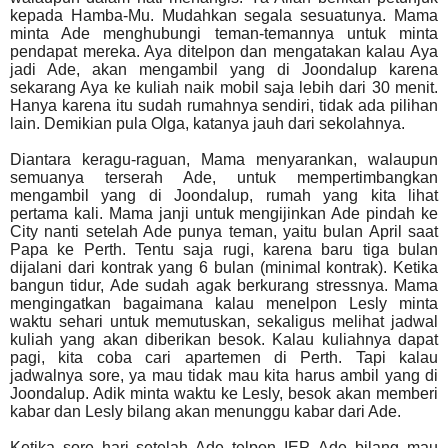
kepada Hamba-Mu. Mudahkan segala sesuatunya. Mama
minta Ade menghubungi teman-temannya untuk minta
pendapat mereka. Aya ditelpon dan mengatakan kalau Aya
jadi Ade, akan mengambil yang di Joondalup karena
sekarang Aya ke kuliah naik mobil saja lebih dari 30 menit.
Hanya karena itu sudah rumahnya sendiri, tidak ada pilihan
lain. Demikian pula Olga, katanya jauh dari sekolahnya.
Diantara keragu-raguan, Mama menyarankan, walaupun
semuanya terserah Ade, untuk mempertimbangkan
mengambil yang di Joondalup, rumah yang kita lihat
pertama kali. Mama janji untuk mengijinkan Ade pindah ke
City nanti setelah Ade punya teman, yaitu bulan April saat
Papa ke Perth.
Tentu saja rugi, karena baru tiga bulan
dijalani dari kontrak yang 6 bulan (minimal kontrak). Ketika
bangun tidur, Ade sudah agak berkurang stressnya. Mama
mengingatkan bagaimana kalau menelpon Lesly minta
waktu sehari untuk memutuskan, sekaligus melihat jadwal
kuliah yang akan diberikan besok.
Kalau kuliahnya dapat
pagi, kita coba cari apartemen di Perth. Tapi kalau
jadwalnya sore, ya mau tidak mau kita harus ambil yang di
Joondalup. Adik minta waktu ke Lesly, besok akan memberi
kabar dan Lesly bilang akan menunggu kabar dari Ade.
Ketika sore hari setelah Ade telpon IEP, Ade bilang mau