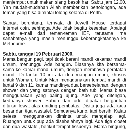
menjemput untuk makan siang besok hari Sabtu jam 12.00.
Yah mudah-mudahan Allah memberikan pertolongan, ada
teman yang bisa dimintai tolong selama di Perth.
Sangat beruntung, ternyata di Jewell House terdapat
internet coin, sehingga Ade tidak begitu kesepian. Apalagi
dapat e-mail dari teman-teman IEP, terutama Irna
sahabatnya yang masih menunggu keberangkatannya ke
Melbourne.
Sabtu, tanggal 19 Pebruari 2000.
Mama bangun pagi, tapi tidak berani mandi kekamar mandi
umum, menunggu Ade bangun.
Biasanya kita bersama-
sama ke kamar mandi umum, dengan membawa peralatan
mandi. Di lantai 10 ini ada dua ruangan umum, khusus
untuk Woman. Untuk Man menggunakan tempat mandi di
lantai 9 dan 11. kamar mandinya dua bersebelahan, dengan
shower dan yang satunya dengan bath tub. Mama biasa
menggunakan yang paling ujung. Ade yang ditengah,
keduanya shower. Sabun dan odol dipakai bergantian
ditukar lewat atas dinding pembatas. Disitu juga ada kaca
besar dan tiga wastafel. Semuanya kuno, tapi bersih. Kalau
selesai menggunakan diminta untuk mengelap lagi.
Ruangan untuk pup ada disebelahnya lagi. Ada tiga closet
dan dua wastafel, berikut tempat tissuenya. Mama bingung,