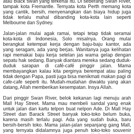
atau black swan yang terkenal itu. Di seberang Swan River,
tampak kota Fremantle. Ternyata kota Perth memang kota
yang cantik, bersih, menyenangkan dan biaya hidup juga
tidak terlalu mahal dibanding kota-kota lain seperti
Melbourne dan Sydney.
Jalan-jalan mulai agak ramai, tetapi tetap tidak seramai
kota-kota di Indonesia, Solo misalnya. Orang mulai
berangkat ketempat kerja dengan baju-baju kantor, ada
yang seragam, ada yang berjas. Wanitanya juga kelihatan
rapi memakai baju kerja setelan jas warna gelap dengan
sepatu hak sedang. Banyak diantara mereka sedang duduk-
duduk sarapan di café-café pinggir jalan. Mama
membayangkan kalau kita perginya berempat atau paling
tidak dengan Papa, pasti juga bisa menikmati makan pagi di
cafe-cafe seperti itu. Mudah-mudahan diwaktu yang akan
datang, Allah memberikan kesempatan. Insya Allah.
Dari pinggir Swan River, belok kekanan lagi menuju arah
Mall Hay Street. Mama mau membeli sandal yang enak
untuk jalan dan kartu telpon buat nelpon Ade. Di Mall Hay
Street dan Barack Street banyak toko-toko belum buka,
karena masih terlalu pagi. Ada yang sudah buka, baru
bersih-bersih toko. Mama jalan-jalan sepanjang gang Mall,
yang ternyata didalamnya juga penuh toko-toko souvenir