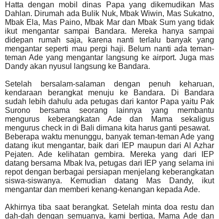
Hatta dengan mobil dinas Papa yang dikemudikan Mas
Dahlan. Dirumah ada Bulik Nuk, Mbak Wiwin, Mas Sukatno,
Mbak Ela, Mas Paino, Mbak Mar dan Mbak Sum yang tidak
ikut mengantar sampai Bandara. Mereka hanya sampai
didepan rumah saja, karena nanti terlalu banyak yang
mengantar seperti mau pergi haji. Belum nanti ada teman-
teman Ade yang mengantar langsung ke airport. Juga mas
Dandy akan nyusul langsung ke Bandara.
Setelah bersalam-salaman dengan penuh keharuan,
kendaraan berangkat menuju ke Bandara. Di Bandara
sudah lebih dahulu ada petugas dari kantor Papa yaitu Pak
Surono bersama seorang lainnya yang membantu
mengurus keberangkatan Ade dan Mama sekaligus
mengurus check in di Bali dimana kita harus ganti pesawat.
Beberapa waktu menunggu, banyak teman-teman Ade yang
datang ikut mengantar, baik dari IEP maupun dari Al Azhar
Pejaten. Ade kelihatan gembira. Mereka yang dari IEP
datang bersama Mbak Iva, petugas dari IEP yang selama ini
repot dengan berbagai persiapan menjelang keberangkatan
siswa-siswanya. Kemudian datang Mas Dandy, ikut
mengantar dan memberi kenang-kenangan kepada Ade.
Akhirnya tiba saat berangkat. Setelah minta doa restu dan
dah-dah dengan semuanya, kami bertiga, Mama Ade dan