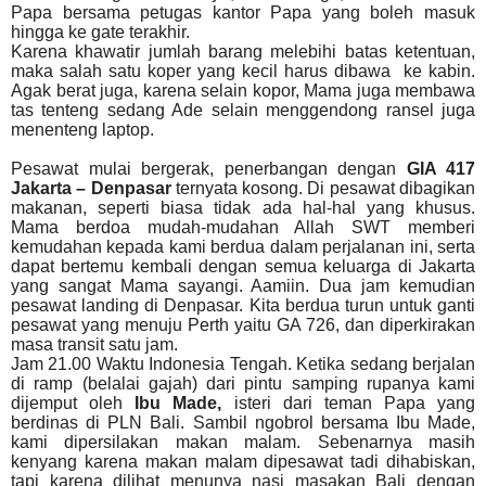
Papa bersama petugas kantor Papa yang boleh masuk
hingga ke gate terakhir.
Karena khawatir jumlah barang melebihi batas ketentuan,
maka salah satu koper yang kecil harus dibawa
ke kabin.
Agak berat juga, karena selain kopor, Mama juga membawa
tas tenteng sedang Ade selain menggendong ransel juga
menenteng laptop.
Pesawat mulai bergerak, penerbangan dengan
GIA 417
Jakarta – Denpasar
ternyata kosong. Di pesawat dibagikan
makanan, seperti biasa tidak ada hal-hal yang khusus.
Mama berdoa mudah-mudahan Allah SWT memberi
kemudahan kepada kami berdua dalam perjalanan ini, serta
dapat bertemu kembali dengan semua keluarga di Jakarta
yang sangat Mama sayangi. Aamiin. Dua jam kemudian
pesawat landing di Denpasar. Kita berdua turun untuk ganti
pesawat yang menuju Perth yaitu GA 726, dan diperkirakan
masa transit satu jam.
Jam 21.00 Waktu Indonesia Tengah. Ketika sedang berjalan
di ramp (belalai gajah) dari pintu samping rupanya kami
dijemput oleh
Ibu Made,
isteri dari teman Papa yang
berdinas di PLN Bali. Sambil ngobrol bersama Ibu Made,
kami dipersilakan makan malam. Sebenarnya masih
kenyang karena makan malam dipesawat tadi dihabiskan,
tapi karena dilihat menunya nasi masakan Bali dengan