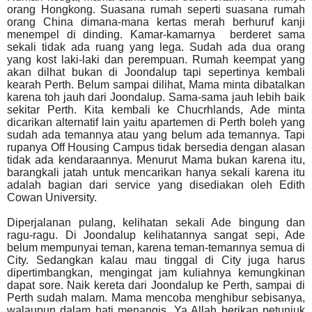
orang Hongkong. Suasana rumah seperti suasana rumah
orang China dimana-mana kertas merah berhuruf kanji
menempel di dinding. Kamar-kamarnya
berderet sama
sekali tidak ada ruang yang lega. Sudah ada dua orang
yang kost laki-laki dan perempuan. Rumah keempat yang
akan dilhat bukan di Joondalup tapi sepertinya kembali
kearah Perth.
Belum sampai dilihat, Mama minta dibatalkan
karena toh jauh dari Joondalup. Sama-sama jauh lebih baik
sekitar Perth. Kita kembali ke Chucrhlands, Ade minta
dicarikan alternatif lain yaitu apartemen di Perth boleh yang
sudah ada temannya atau yang belum ada temannya. Tapi
rupanya Off Housing Campus tidak bersedia dengan alasan
tidak ada kendaraannya. Menurut Mama bukan karena itu,
barangkali jatah untuk mencarikan hanya sekali karena itu
adalah bagian dari service yang disediakan oleh Edith
Cowan University.
Diperjalanan pulang, kelihatan sekali Ade bingung dan
ragu-ragu. Di Joondalup kelihatannya sangat sepi, Ade
belum mempunyai teman, karena teman-temannya semua di
City. Sedangkan kalau mau tinggal di City juga harus
dipertimbangkan, mengingat jam kuliahnya kemungkinan
dapat sore. Naik kereta dari Joondalup ke Perth, sampai di
Perth sudah malam. Mama mencoba menghibur sebisanya,
walaupun dalam hati menangis. Ya Allah berikan petunjuk