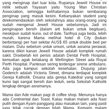
yang menginap dari luar kota. Rupanya Jewell House ini
milik sebuah Yayasan yaitu Young Man Christian
Association, sehingga kelihatannya bukan sembarang
penginap yang masuk kesini. Kebanyakan student yang
direkomendasikan oleh sekolahnya atau orang-orang yang
sudah mengenal Jewell House sebelumnya. Jadi ini
penginapan bersih (dalam arti bukan untuk begituan),
meskipun sudah kuno, out of date. Tarifnya juga beda, lebih
murah, karena Mama melihat hotel di City (bukan
berbintang) per hari sekitar AUS$ 65 untuk double bed per
malam. Dulu sebelum untuk umum, untuk asrama perawat,
karena dikiri kanan Jewell House adalah komplek rumah
sakit.
Disebelah kiri persis adalah Dental Perth Hospital,
kemudian agak belakang di Wellington Street ada Royal
Perth Hospital.
Pantesan sering terdengar sirene ambulans.
Ada juga kampus sekolah kesehatan. Diujung jalan
Goderich adalah Victoria Street, dimana terdapat komplek
Gereja Katholik. Disana ada gereja Katedral yang sangat
kuno tapi sangat bersih dan teduh, serta Sekolah Katholik
lengkap dengan asramanya.
Mama dan Ade makan pagi di coffee shop.
Menunya hanya
ada Continental dan Toast. Kalau makan malam ada Nasi
putih dengan Ayam panggang atau masakan lain, yang pasti
juga tidak cocok dengan lidah Mama. Kemarin malam