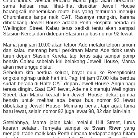
Churchlands. Sesuai rencana Mama juga akan bersama-
sama keluar, mau lihat-lihat disekitar Jewell House
barangkali menemukan route bus yang termudah menuju
Churchlands tanpa naik CAT. Rasanya mungkin, karena
dibelakang Jewell House adalah Perth Hospital berada di
Wellington Street. Kalau terus sedikit tentu akan sampai
Stasiun Kereta dan didepan Stasiun itu bus nomor 92 lewat.
Mama janji jam 10.00 akan telpon Ade melalui telpon umum
dan kalau memang betul perkiraan Mama Ade tidak usah
turun depan Stasiun Kereta, tapi terus saja sampai pomp
bensin Caltex sebelah kiri belakang Jewell House, Mama
akan menunggu disitu.
Sebelum kita berdua keluar, bayar dulu ke Reseptionist
ongkos nginap untuk hari ini. Pagi ini jam 07.00 kita berdua
sudah berada di Halte CAT depan Jewell House. Angin pagi
terasa dingin. Saat CAT lewat, Ade naik menuju Wellington
Street, dan Mama kearah kiri Jewell House, dekat pompa
bensin untuk melihat apa benar bus nomor 92 lewat
dibelakang Jewell House.
Memang benar, tapi agak lama
baru lewat, selain nomor 92 juga lewat 98, 82 dan lain-lain.
Setelahnya, Mama jalan kaki melalui Hill Street, lurus
kearah selatan. Ternyata sampai ke
Swan River
yang
menjadi trade mark kota Perth dimana terdapat angsa hitam