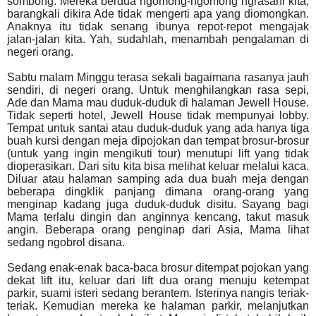
sombong. Mereka berdua ngomong-ngomong ngrasani kita,
barangkali dikira Ade tidak mengerti apa yang diomongkan.
Anaknya itu tidak senang ibunya repot-repot mengajak
jalan-jalan kita. Yah, sudahlah, menambah pengalaman di
negeri orang.
Sabtu malam Minggu terasa sekali bagaimana rasanya jauh
sendiri, di negeri orang. Untuk menghilangkan rasa sepi,
Ade dan Mama mau duduk-duduk di halaman Jewell House.
Tidak seperti hotel, Jewell House tidak mempunyai lobby.
Tempat untuk santai atau duduk-duduk yang ada hanya tiga
buah kursi dengan meja dipojokan dan tempat brosur-brosur
(untuk yang ingin mengikuti tour) menutupi lift yang tidak
dioperasikan. Dari situ kita bisa melihat keluar melalui kaca.
Diluar atau halaman samping ada dua buah meja dengan
beberapa dingklik panjang dimana orang-orang yang
menginap kadang juga duduk-duduk disitu. Sayang bagi
Mama terlalu dingin dan anginnya kencang, takut masuk
angin. Beberapa orang penginap dari Asia, Mama lihat
sedang ngobrol disana.
Sedang enak-enak baca-baca brosur ditempat pojokan yang
dekat lift itu, keluar dari lift dua orang menuju ketempat
parkir, suami isteri sedang berantem. Isterinya nangis teriak-
teriak. Kemudian mereka ke halaman parkir, melanjutkan