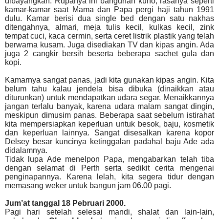
dibayangkan. Rupanya ini bangunan kuno, rasanya seperti
kamar-kamar saat Mama dan Papa pergi haji tahun 1991
dulu. Kamar berisi dua single bed dengan satu nakhas
ditengahnya, almari, meja tulis kecil, kulkas kecil, zink
tempat cuci, kaca cermin, serta ceret listrik plastik yang telah
berwarna kusam. Juga disediakan TV dan kipas angin. Ada
juga 2 cangkir bersih beserta beberapa sachet gula dan
kopi.
Kamarnya sangat panas, jadi kita gunakan kipas angin. Kita
belum tahu kalau jendela bisa dibuka (dinaikkan atau
diturunkan) untuk mendapatkan udara segar. Menaikkannya
jangan terlalu banyak, karena udara malam sangat dingin,
meskipun dimusim panas. Beberapa saat sebelum istirahat
kita mempersiapkan keperluan untuk besok, baju, kosmetik
dan keperluan lainnya. Sangat disesalkan karena kopor
Delsey besar kuncinya ketinggalan padahal baju Ade ada
didalamnya.
Tidak lupa Ade menelpon Papa, mengabarkan telah tiba
dengan selamat di Perth serta sedikit cerita mengenai
penginapannya. Karena lelah, kita segera tidur dengan
memasang weker untuk bangun jam 06.00 pagi.
Jum’at tanggal 18 Pebruari 2000.
Pagi hari setelah selesai mandi, shalat dan lain-lain,