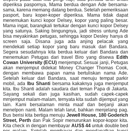
diperiksa paspornya, Mama berdua dengan Ade bersama-
sama, karena memang datang berdua. Setelah pemeriksaan
pasport, baru koper-koper diperiksa. Mama tidak dapat
menemukan kunci kopor Delsey, kopor yang paling besar.
Mama ingat, barangkali tertukar dengan kunci kopor Delsey
yang satunya. Saking bingungnya, jadi stress untung Ade
bisa meyakinkan petugas, sehingga kopor Desley hanya di
screen saja. Disana juga ada anjing pelacak yang
mendekati setiap kopor yang baru masuk dari Bandara.
Segera sesudahnya kita berdua keluar dari Bandara dan
menemukan Petugas dari travel Biro yang disewa
Edith
Cowan University (ECU)
menjemput. Sesuai janji, Petugas
akan menjemput didekat Money Changer Thomas Cook,
dengan membawa papan nama bertuliskan nama Ade.
Setelah keluar dari Bandara, saat menuju tempat parkir
mobil, ada
Ibu Shanti
bersama kakaknya juga menjemput
kita. Ibu Shanti adalah saudara dari teman Papa di Jakarta.
Sayang sekali dan juga kasihan, sudah capek-capek
mrnjemput malam-malam, ternyata kita sudah dijemput yang
lain. Kami bersalaman minta maaf dan berjanji akan
menelpon nanti. Malam telah larut, bahkan menjelang pag.
Bus berisi kita bertiga menuju
Jewell House, 180 Goderich
Street, Perth
dan Pak Sopir menurunkan kopor-kopor kita.
Kita check in dengan membayar
AUS$ 44
untuk double bed
per malam.
Setelah membayar dan mendapatkan kunci