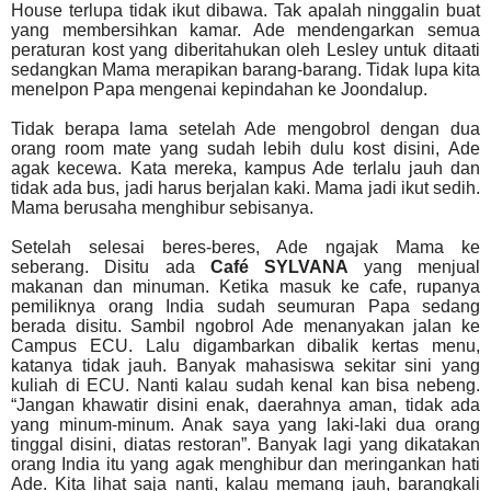
House terlupa tidak ikut dibawa. Tak apalah ninggalin buat
yang membersihkan kamar. Ade mendengarkan semua
peraturan kost yang diberitahukan oleh Lesley untuk ditaati
sedangkan Mama merapikan barang-barang. Tidak lupa kita
menelpon Papa mengenai kepindahan ke Joondalup.
Tidak berapa lama setelah Ade mengobrol dengan dua
orang room mate yang sudah lebih dulu kost disini,
Ade
agak kecewa.
Kata mereka, kampus Ade terlalu jauh dan
tidak ada bus, jadi harus berjalan kaki.
Mama jadi ikut sedih.
Mama berusaha menghibur sebisanya.
Setelah selesai beres-beres, Ade ngajak Mama ke
seberang. Disitu ada
Café SYLVANA
yang menjual
makanan dan minuman. Ketika masuk ke
cafe, rupanya
pemiliknya orang India sudah seumuran Papa sedang
berada disitu. Sambil ngobrol Ade menanyakan jalan ke
Campus ECU. Lalu digambarkan dibalik kertas menu,
katanya tidak jauh. Banyak mahasiswa sekitar sini yang
kuliah di ECU. Nanti kalau sudah kenal kan bisa nebeng.
“Jangan khawatir disini enak, daerahnya aman, tidak ada
yang minum-minum. Anak saya yang laki-laki dua orang
tinggal disini, diatas restoran”. Banyak lagi yang dikatakan
orang India itu yang agak menghibur dan meringankan hati
Ade. Kita lihat saja nanti, kalau memang jauh, barangkali