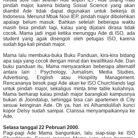
pindah major, karena bidang Sosial Science yang akan
diambil Ade tidak dapat digunakan untuk bekerja di
Indonesia. Menurut Mbak Novi IEP, pindah major dibolehkan
apalagi belum masuk. Bahkan setelah beberapa waktu
masih bisa pindah lagi, kalau yang dijalani dirasa tidak
cocok. Mama jadi ingat ketika menunggu Ade di ISO, ada
student yang agak disengoli oleh petugas ISO, karena
sudah tiga kali pindah major.
Mama lalu membuka-buka Buku Panduan, kira-kira bidang
apa saja yang cocok dengan minat dan kwalifikasi Ade. Dari
buku panduan itu, Mama menyarankan beberapa alternatif
antara lain : Psychology, Jurnalism, Media Studies,
Advertising, English atau Hospility Management.
Rencananya besok pagi Ade akan ke ISO Churchlands lagi
untuk pindah major, sekaligus minta time table kuliahnya.
Mama berharap kalau pindah major barangkali kampusnya
bukan di Joondalup, sehingga bisa cari apartemen di City
sesuai keinginan Ade. Oh ya, hari ini Alhamdulillah kunci
kopor Delsy sudah sampai. Clarissa menyampaikannya ke
Ade.
Selasa tanggal 22 Pebruari 2000.
Pagi-pagi Ade Mama bangunkan, lalu siap-siap ke ISO