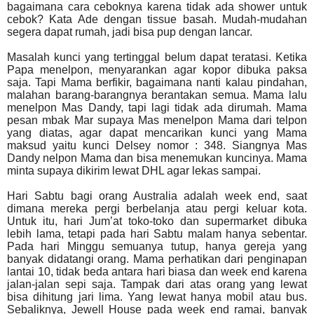
bagaimana cara ceboknya karena tidak ada shower untuk
cebok? Kata Ade dengan tissue basah. Mudah-mudahan
segera dapat rumah, jadi bisa pup dengan lancar.
Masalah kunci yang tertinggal belum dapat teratasi. Ketika
Papa menelpon, menyarankan agar kopor dibuka paksa
saja. Tapi Mama berfikir, bagaimana nanti kalau pindahan,
malahan barang-barangnya berantakan semua. Mama lalu
menelpon Mas Dandy, tapi lagi tidak ada dirumah. Mama
pesan mbak Mar supaya Mas menelpon Mama dari telpon
yang diatas, agar dapat mencarikan kunci yang Mama
maksud yaitu kunci Delsey nomor : 348. Siangnya Mas
Dandy nelpon Mama dan bisa menemukan kuncinya. Mama
minta supaya dikirim lewat DHL agar lekas sampai.
Hari Sabtu bagi orang Australia adalah week end, saat
dimana mereka pergi berbelanja atau pergi keluar kota.
Untuk itu, hari Jum’at toko-toko dan supermarket dibuka
lebih lama, tetapi pada hari Sabtu malam hanya sebentar.
Pada hari Minggu semuanya tutup, hanya gereja yang
banyak didatangi orang. Mama perhatikan dari penginapan
lantai 10, tidak beda antara hari biasa dan week end karena
jalan-jalan sepi saja. Tampak dari atas orang yang lewat
bisa dihitung jari lima. Yang lewat hanya mobil atau bus.
Sebaliknya, Jewell House pada week end ramai, banyak