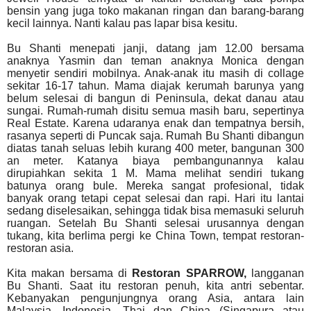
bensin yang juga toko makanan ringan dan barang-barang
kecil lainnya. Nanti kalau pas lapar bisa kesitu.
Bu Shanti menepati janji, datang jam 12.00 bersama
anaknya Yasmin dan teman anaknya Monica dengan
menyetir sendiri mobilnya. Anak-anak itu masih di collage
sekitar 16-17 tahun. Mama diajak kerumah barunya yang
belum selesai di bangun di Peninsula, dekat danau atau
sungai. Rumah-rumah disitu semua masih baru, sepertinya
Real Estate. Karena udaranya enak dan tempatnya bersih,
rasanya seperti di Puncak saja. Rumah Bu Shanti dibangun
diatas tanah seluas lebih kurang 400 meter, bangunan 300
an meter. Katanya biaya pembangunannya kalau
dirupiahkan sekita 1 M. Mama melihat sendiri tukang
batunya orang bule. Mereka sangat profesional, tidak
banyak orang tetapi cepat selesai dan rapi. Hari itu lantai
sedang diselesaikan, sehingga tidak bisa memasuki seluruh
ruangan. Setelah Bu Shanti selesai urusannya dengan
tukang, kita berlima pergi ke China Town, tempat restoran-
restoran asia.
Kita makan bersama di
Restoran SPARROW,
langganan
Bu Shanti. Saat itu restoran penuh, kita antri sebentar.
Kebanyakan pengunjungnya orang Asia, antara lain
Malaysia, Indonesia, Thai dan China (Singapura atau