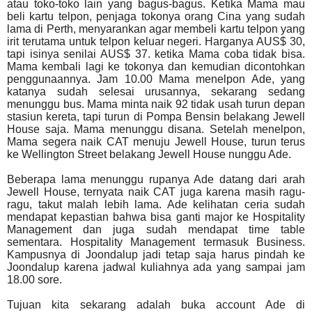
atau toko-toko lain yang bagus-bagus. Ketika Mama mau
beli kartu telpon, penjaga tokonya orang Cina yang sudah
lama di Perth, menyarankan agar membeli kartu telpon yang
irit terutama untuk telpon keluar negeri. Harganya AUS$ 30,
tapi isinya senilai AUS$ 37. ketika Mama coba tidak bisa.
Mama kembali lagi ke tokonya dan kemudian dicontohkan
penggunaannya. Jam 10.00 Mama menelpon Ade, yang
katanya sudah selesai urusannya, sekarang sedang
menunggu bus. Mama minta naik 92 tidak usah turun depan
stasiun kereta, tapi turun di Pompa Bensin belakang Jewell
House saja. Mama menunggu disana. Setelah menelpon,
Mama segera naik CAT menuju Jewell House, turun terus
ke Wellington Street belakang Jewell House nunggu Ade.
Beberapa lama menunggu rupanya Ade datang dari arah
Jewell House, ternyata naik CAT juga karena masih ragu-
ragu, takut malah lebih lama. Ade kelihatan ceria sudah
mendapat kepastian bahwa bisa ganti major ke Hospitality
Management dan juga sudah mendapat time table
sementara. Hospitality Management termasuk Business.
Kampusnya di Joondalup jadi tetap saja harus pindah ke
Joondalup karena jadwal kuliahnya ada yang sampai jam
18.00 sore.
Tujuan kita sekarang adalah buka account Ade di