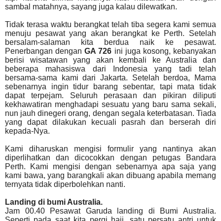
sambal matahnya, sayang juga kalau dilewatkan.
Tidak terasa waktu berangkat telah tiba segera kami semua
menuju pesawat yang akan berangkat ke Perth. Setelah
bersalam-salaman kita berdua naik ke pesawat.
Penerbangan dengan
GA 726
ini juga kosong, kebanyakan
berisi wisatawan yang akan kembali ke Australia dan
beberapa mahasiswa dari Indonesia yang tadi telah
bersama-sama kami dari Jakarta. Setelah berdoa, Mama
sebenarnya ingin tidur barang sebentar, tapi mata tidak
dapat terpejam. Seluruh perasaan dan pikiran diliputi
kekhawatiran menghadapi sesuatu yang baru sama sekali,
nun jauh dinegeri orang, dengan segala keterbatasan. Tiada
yang dapat dilakukan kecuali pasrah dan berserah diri
kepada-Nya.
Kami diharuskan mengisi formulir yang nantinya akan
diperlihatkan dan dicocokkan dengan petugas Bandara
Perth. Kami mengisi dengan sebenarnya apa saja yang
kami bawa, yang barangkali akan dibuang apabila memang
ternyata tidak diperbolehkan nanti.
Landing di bumi Australia.
Jam 00.40 Pesawat Garuda landing di Bumi Australia.
Seperti pada saat kita pergi haji, satu persatu antri untuk