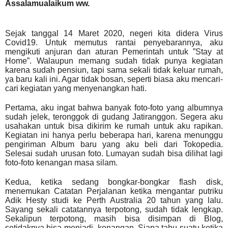
Assalamualaikum ww.
Sejak tanggal 14 Maret 2020, negeri kita didera Virus
Covid19. Untuk memutus rantai penyebarannya, aku
mengikuti anjuran dan aturan Pemerintah untuk ”Stay at
Home”. Walaupun memang sudah tidak punya kegiatan
karena sudah pensiun, tapi sama sekali tidak keluar rumah,
ya baru kali ini. Agar tidak bosan, seperti biasa aku mencari-
cari kegiatan yang menyenangkan hati.
Pertama, aku ingat bahwa banyak foto-foto yang albumnya
sudah jelek, teronggok di gudang Jatiranggon. Segera aku
usahakan untuk bisa dikirim ke rumah untuk aku rapikan.
Kegiatan ini hanya perlu beberapa hari, karena menunggu
pengiriman Album baru yang aku beli dari Tokopedia.
Selesai sudah urusan foto. Lumayan sudah bisa dilihat lagi
foto-foto kenangan masa silam.
Kedua, ketika sedang bongkar-bongkar flash disk,
menemukan Catatan Perjalanan ketika mengantar putriku
Adik Hesty studi ke Perth Australia 20 tahun yang lalu.
Sayang sekali catatannya terpotong, sudah tidak lengkap.
Sekalipun terpotong, masih bisa disimpan di Blog,
setidaknya bisa menjadi
kenangan. Siapa tahu suatu ketika