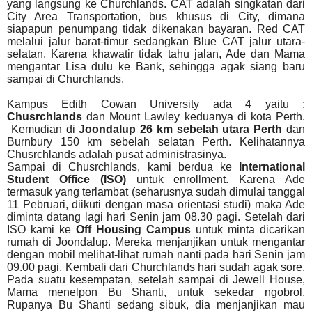
yang langsung ke Churchlands. CAT adalah singkatan dari
City Area Transportation, bus khusus di City, dimana
siapapun penumpang tidak dikenakan bayaran. Red CAT
melalui jalur barat-timur sedangkan Blue CAT jalur utara-
selatan. Karena khawatir tidak tahu jalan, Ade dan Mama
mengantar Lisa dulu ke Bank, sehingga agak siang baru
sampai di Churchlands.
Kampus Edith Cowan University ada 4 yaitu :
Chusrchlands
dan Mount Lawley keduanya di kota Perth.
Kemudian di
Joondalup 26 km sebelah utara Perth
dan
Burnbury 150 km sebelah selatan Perth. Kelihatannya
Chusrchlands adalah pusat administrasinya.
Sampai di Chusrchlands, kami berdua ke
International
Student Office (ISO)
untuk enrollment. Karena Ade
termasuk yang terlambat (seharusnya sudah dimulai tanggal
11 Pebruari, diikuti dengan masa orientasi studi) maka Ade
diminta datang lagi hari Senin jam 08.30 pagi. Setelah dari
ISO kami ke
Off Housing Campus
untuk minta dicarikan
rumah di Joondalup. Mereka menjanjikan untuk mengantar
dengan mobil melihat-lihat rumah nanti pada hari Senin jam
09.00 pagi. Kembali dari Churchlands hari sudah agak sore.
Pada suatu kesempatan, setelah sampai di Jewell House,
Mama menelpon Bu Shanti, untuk sekedar ngobrol.
Rupanya Bu Shanti sedang sibuk, dia menjanjikan mau