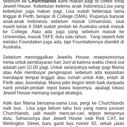
sebelum ke
Churchlands
kami makan pagi di coffee shop
Jewell House. Kebetulan ketemu anak Indonesia,Lisa yang
kebetulan juga makan pagi.
Lisa sudah beberapa lama
tinggal di Perth, belajar di College (SMA). Rupanya banyak
anak-anak Indonesia sebelum masuk Universitas, saat
masih kelas II SMA sudah pindah ke Australia untuk masuk
ke College. Atau ada juga yang sebelum masuk ke
Universitas, masuk TAFE dulu satu tahun.
Yang seperti Ade
melalui Foundation juga ada, tapi Foundationnya diambil di
Australia.
Sebelum meninggalkan Jewells House, resepsionisnya
minta untuk pembayaran hari Jum’at karena waktu check out
adalah jam 10.00 pagi. Untuk selanjutnya setiap pagi Mama
atau Ade membayar penginapan sebelum ada kepastian
mendapat tempat tinggal atau rumah untuk Ade, entah di
Perth atau Joondalup. Mama pikir begini lebih baik daripada
nanti pindah-pindah repot bawa kopornya, apalagi lokasi
Jewell House memang sangat strategis.
Adik dan Mama bersama-sama Lisa, pergi ke Churchlands
naik bus. Lisa juga belum tahu bus yang mana jurusan
Churchlands, jadi masih mencari-cari, telpon temannya
dulu. Seharusnya dari Jewell House naik Red CAT, ke
Wellington Street, baru ganti bus nomor 92, sekali jalan