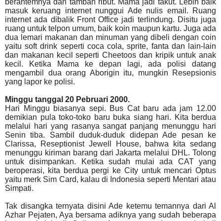
berantemnya dan tambah ribut. Mama jadi takut. Lebih baik
masuk keruang internet nunggui Ade nulis email. Ruang
internet ada dibalik Front Office jadi terlindung. Disitu juga
ruang untuk telpon umum, baik koin maupun kartu. Juga ada
dua lemari makanan dan minuman yang dibeli dengan coin
yaitu soft drink seperti coca cola, sprite, fanta dan lain-lain
dan makanan kecil seperti Cheetoos dan kripik untuk anak
kecil. Ketika Mama ke depan lagi, ada polisi datang
mengambil dua orang Aborigin itu, mungkin Resepsionis
yang lapor ke polisi.
Minggu tanggal 20 Pebruari 2000.
Hari Minggu biasanya sepi. Bus Cat baru ada jam 12.00
demikian pula toko-toko baru buka siang hari. Kita berdua
melalui hari yang rasanya sangat panjang menunggu hari
Senin tiba. Sambil duduk-duduk didepan Ade pesan ke
Clarissa, Reseptionist Jewell House, bahwa kita sedang
menunggu kiriman barang dari Jakarta melalui DHL. Tolong
untuk disimpankan. Ketika sudah mulai ada CAT yang
beroperasi, kita berdua pergi ke City untuk mencari Optus
yaitu merk Sim Card, kalau di Indonesia seperti Mentari atau
Simpati.
Tak disangka ternyata disini Ade ketemu temannya dari Al
Azhar Pejaten, Aya bersama adiknya yang sudah beberapa