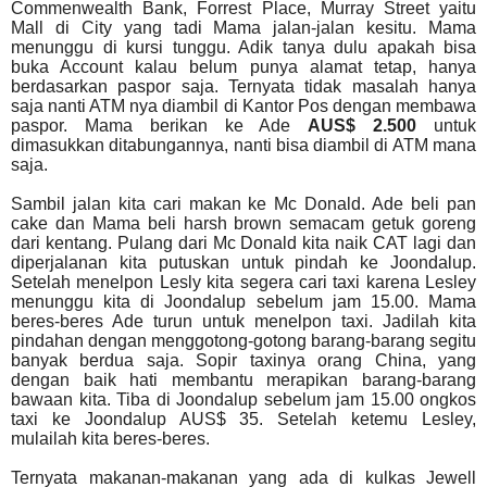
Commenwealth Bank, Forrest Place, Murray Street yaitu
Mall di City yang tadi Mama jalan-jalan kesitu. Mama
menunggu di kursi tunggu. Adik tanya dulu apakah bisa
buka Account kalau belum punya alamat tetap, hanya
berdasarkan paspor saja. Ternyata tidak masalah hanya
saja nanti ATM nya diambil di Kantor Pos dengan membawa
paspor. Mama berikan ke Ade
AUS$ 2.500
untuk
dimasukkan ditabungannya, nanti bisa diambil di ATM mana
saja.
Sambil jalan kita cari makan ke Mc Donald. Ade beli pan
cake dan Mama beli harsh brown semacam getuk goreng
dari kentang. Pulang dari Mc Donald kita naik CAT lagi dan
diperjalanan kita putuskan untuk pindah ke Joondalup.
Setelah menelpon Lesly kita segera cari taxi karena Lesley
menunggu kita di Joondalup sebelum jam 15.00. Mama
beres-beres Ade turun untuk menelpon taxi. Jadilah kita
pindahan dengan menggotong-gotong barang-barang segitu
banyak berdua saja. Sopir taxinya orang China, yang
dengan baik hati membantu merapikan barang-barang
bawaan kita. Tiba di Joondalup sebelum jam 15.00 ongkos
taxi ke Joondalup AUS$ 35. Setelah ketemu Lesley,
mulailah kita beres-beres.
Ternyata makanan-makanan yang ada di kulkas Jewell