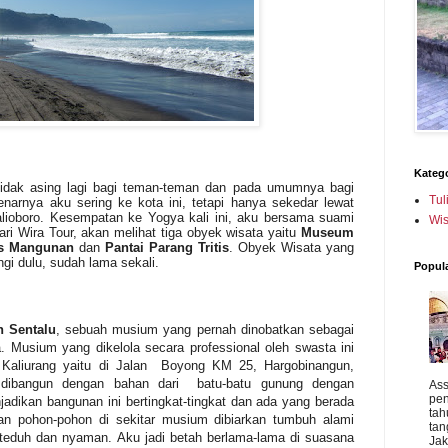
Katego
tidak asing lagi bagi teman-teman dan pada umumnya bagi
Tul
narnya aku sering ke kota ini, tetapi hanya sekedar lewat
lioboro. Kesempatan ke Yogya kali ini, aku bersama suami
Wis
ari Wira Tour, akan melihat tiga obyek wisata yaitu
Museum
us Mangunan
dan
Pantai Parang Tritis
. Obyek Wisata yang
ngi dulu, sudah lama sekali.
Popul
n Sentalu
, sebuah musium yang pernah dinobatkan sebagai
. Musium yang dikelola secara professional oleh swasta ini
Kaliurang yaitu di Jalan
Boyong KM 25, Hargobinangun,
ibangun dengan bahan dari
batu-batu gunung dengan
Ass
pen
jadikan bangunan ini bertingkat-tingkat dan ada yang berada
tah
n pohon-pohon di sekitar musium dibiarkan tumbuh alami
tan
teduh dan nyaman. Aku jadi betah berlama-lama di suasana
Jak