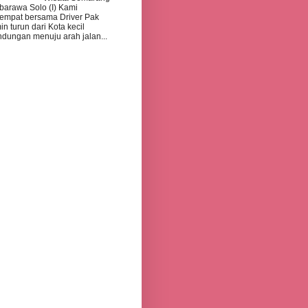
arawa Solo (I) Kami
empat bersama Driver Pak
in turun dari Kota kecil
dungan menuju arah jalan...