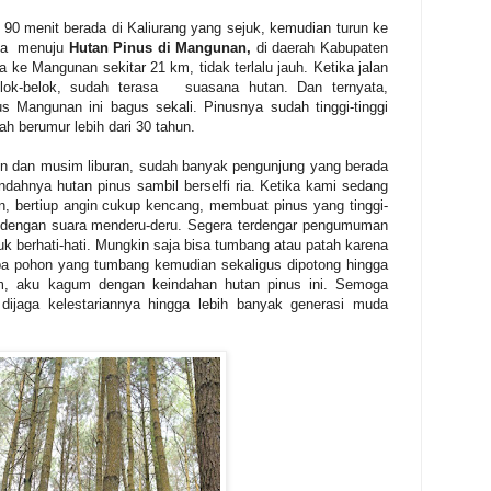
 90 menit berada di Kaliurang yang sejuk, kemudian turun ke
ya
menuju
Hutan Pinus di Mangunan,
di daerah Kabupaten
a ke Mangunan sekitar 21 km, tidak terlalu jauh. Ketika jalan
ok-belok, sudah terasa
suasana hutan. Dan ternyata,
 Mangunan ini bagus sekali. Pinusnya sudah tinggi-tinggi
ah berumur lebih dari 30 tahun.
hun dan musim liburan, sudah banyak pengunjung yang berada
indahnya hutan pinus sambil berselfi ria. Ketika kami sedang
n, bertiup angin cukup kencang, membuat pinus yang tinggi-
g dengan suara menderu-deru. Segera terdengar pengumuman
k berhati-hati. Mungkin saja bisa tumbang atau patah karena
 pohon yang tumbang kemudian sekaligus dipotong hingga
am, aku kagum dengan keindahan hutan pinus ini. Semoga
 dijaga kelestariannya hingga lebih banyak generasi muda