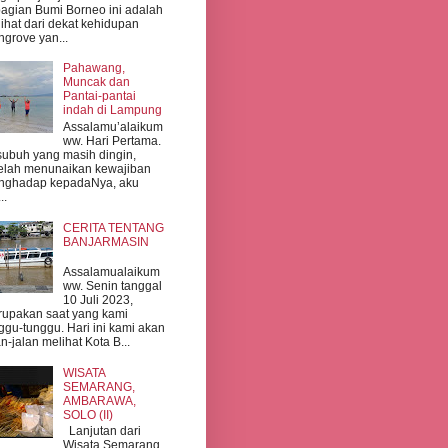
agian Bumi Borneo ini adalah
ihat dari dekat kehidupan
grove yan...
Pahawang,
Muncak dan
Pantai-pantai
indah di Lampung
Assalamu’alaikum
ww. Hari Pertama.
subuh yang masih dingin,
elah menunaikan kewajiban
nghadap kepadaNya, aku
..
CERITA TENTANG
BANJARMASIN
Assalamualaikum
ww. Senin tanggal
10 Juli 2023,
upakan saat yang kami
ggu-tunggu. Hari ini kami akan
an-jalan melihat Kota B...
WISATA
SEMARANG,
AMBARAWA,
SOLO (II)
Lanjutan dari
Wisata Semarang