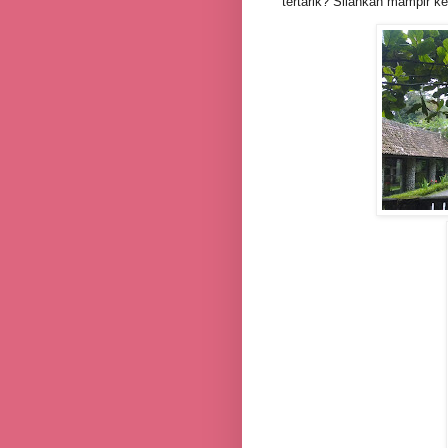
tertarik? Silahkan mampir k