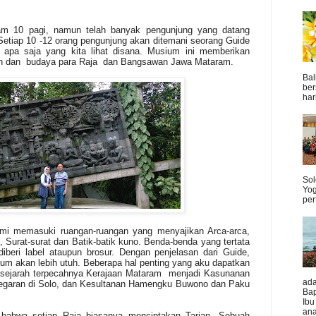
m 10 pagi, namun telah banyak pengunjung yang datang
Setiap 10 -12 orang pengunjung akan ditemani seorang Guide
 apa saja yang kita lihat disana. Musium ini memberikan
an dan
budaya para Raja
dan Bangsawan Jawa Mataram.
Bal
ber
hari
Sol
Yog
per
mi memasuki ruangan-ruangan yang menyajikan Arca-arca,
, Surat-surat dan Batik-batik kuno. Benda-benda yang tertata
beri label ataupun brosur. Dengan penjelasan dari Guide,
um akan lebih utuh. Beberapa hal penting yang aku dapatkan
i sejarah terpecahnya Kerajaan Mataram
menjadi Kasunanan
ada
garan di Solo, dan Kesultanan Hamengku Buwono dan Paku
Ba
Ibu
ana
 bahwa setiap Raja biasanya menciptakan Tarian. Sebuah