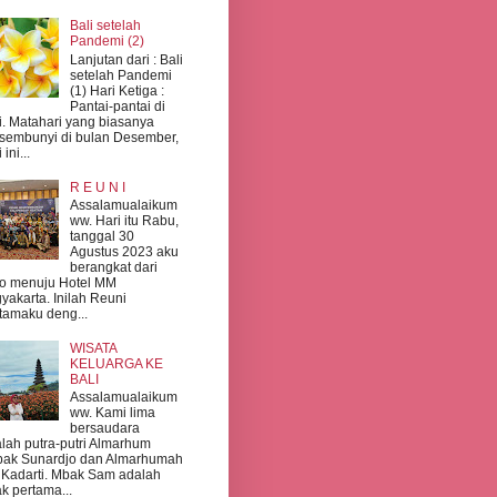
Bali setelah
Pandemi (2)
Lanjutan dari : Bali
setelah Pandemi
(1) Hari Ketiga :
Pantai-pantai di
i. Matahari yang biasanya
sembunyi di bulan Desember,
 ini...
R E U N I
Assalamualaikum
ww. Hari itu Rabu,
tanggal 30
Agustus 2023 aku
berangkat dari
o menuju Hotel MM
yakarta. Inilah Reuni
tamaku deng...
WISATA
KELUARGA KE
BALI
Assalamualaikum
ww. Kami lima
bersaudara
lah putra-putri Almarhum
pak Sunardjo dan Almarhumah
 Kadarti. Mbak Sam adalah
k pertama...