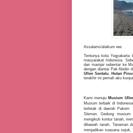
Assalamu'alaikum ww.
Tentunya kota Yogyakarta 
masyarakat Indonesia. Sebe
dan mampir sebentar ke Ma
dengan diantar Pak Abidin d
Ullen Sentalu
,
Hutan Pin
terakhir ini pernah aku kunju
Kami menuju
Musium Ulle
Musium terbaik di Indonesia
terletak di daerah Pakem
Sleman. Gedung musium d
mengikuti kontur tanah, men
dibawah tanah, Tanaman da
menjadikan suasana sejuk, 