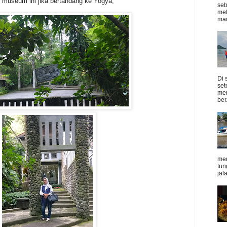
e museum ini jika bertandang ke Yogya,
seb
mel
man
Di 
set
me
ber.
mer
tun
jal