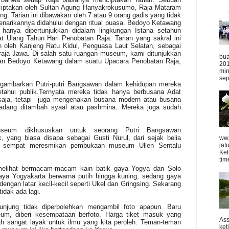
iciptakan oleh Sultan Agung Hanyakrokusumo, Raja Mataram
g. Tarian ini dibawakan oleh 7 atau 9 orang gadis yang tidak
narikannya didahului dengan ritual puasa. Bedoyo Ketawang
hanya dipertunjukkan didalam lingkungan Istana setahun
at Ulang Tahun Hari Penobatan Raja. Tarian yang sakral ini
an oleh Kanjeng Ratu Kidul, Penguasa Laut Selatan, sebagai
aja Jawa. Di salah satu ruangan museum, kami ditunjukkan
bua
rian Bedoyo Ketawang dalam suatu Upacara Penobatan Raja,
201
min
sep
ggambarkan Putri-putri Bangsawan dalam kehidupan mereka
ketahui publik.Ternyata mereka tidak hanya berbusana Adat
aja, tetapi
juga mengenakan busana modern atau busana
kadang ditambah syaal atau pashmina. Mereka juga sudah
seum dikhususkan untuk seorang Putri Bangsawan
 yang biasa disapa sebagai Gusti Nurul, dari sejak belia
ww.
jat
au sempat meresmikan pembukaan museum Ullen Sentalu
Ket
time
 melihat bermacam-macam kain batik gaya Yogya dan Solo
aya Yogyakarta berwarna putih hingga kuning, sedang gaya
engan latar kecil-kecil seperti Ukel dan Gringsing. Sekarang
 tidak ada lagi.
gunjung tidak diperbolehkan mengambil foto apapun. Baru
eum, diberi kesempataan berfoto. Harga tiket masuk yang
Ass
ah sangat layak untuk ilmu yang kita peroleh. Teman-teman
ket