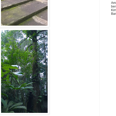
Amb
ber
Kim
Ban