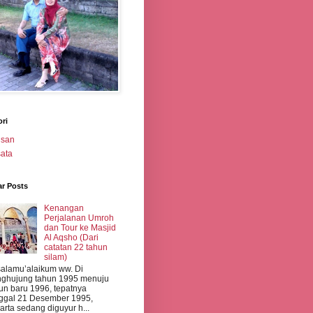
ri
isan
ata
ar Posts
Kenangan
Perjalanan Umroh
dan Tour ke Masjid
Al Aqsho (Dari
catatan 22 tahun
silam)
alamu’alaikum ww. Di
ghujung tahun 1995 menuju
un baru 1996, tepatnya
ggal 21 Desember 1995,
arta sedang diguyur h...