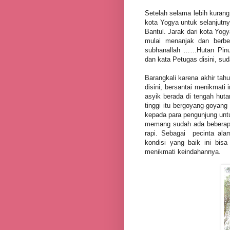
Setelah selama lebih kurang
kota Yogya untuk selanjutn
Bantul. Jarak dari kota Yogy
mulai menanjak dan berbel
subhanallah ……Hutan Pinus
dan kata Petugas disini, sud
Barangkali karena akhir ta
disini, bersantai menikmati 
asyik berada di tengah huta
tinggi itu bergoyang-goyan
kepada para pengunjung untu
memang sudah ada beberapa
rapi. Sebagai
pecinta al
kondisi yang baik ini bisa
menikmati keindahannya.