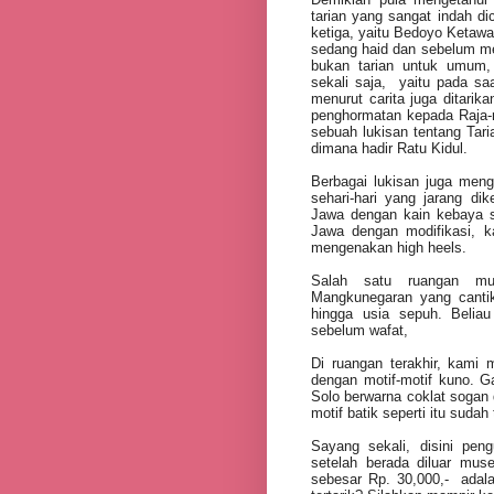
tarian yang sangat indah d
ketiga, yaitu Bedoyo Ketawan
sedang haid dan sebelum me
bukan tarian untuk umum, 
sekali saja,
yaitu pada sa
menurut carita juga ditarik
penghormatan kepada Raja-r
sebuah lukisan tentang Ta
dimana hadir Ratu Kidul.
Berbagai lukisan juga men
sehari-hari yang jarang di
Jawa dengan kain kebaya s
Jawa dengan modifikasi, 
mengenakan high heels.
Salah satu ruangan mu
Mangkunegaran yang cantik,
hingga usia sepuh. Beli
sebelum wafat,
Di ruangan terakhir, kami
dengan motif-motif kuno. G
Solo berwarna coklat sogan d
motif batik seperti itu sudah
Sayang sekali, disini pen
setelah berada diluar mus
sebesar Rp. 30,000,-
adal