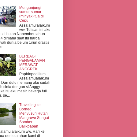
Mengunjungi
sumur-sumur
(minyak) tua di
Cepu
Assalamu’alaikum
ww. Tulisan ini aku
t di bulan Nopember tahun
4 dimana saat itu harga
yak dunia belum turun drastis
e...
BERBAGI
PENGALAMAN
MERAWAT
ANGGREK
Paphiopedillum
Assalamualaikum
 Dari dulu memang aku sudah
uh cinta dengan si Anggy.
ika itu aku masih bekerja full
, se...
Travelling ke
Borneo :
Menyusuri Hutan
Mangrove Sungai
Somber
Balikpapan
alamu’alaikum ww. Hari ke
iga penjelajahan kami di